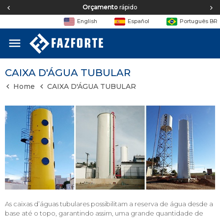
Equipe de
engenharia
English
Español
Português BR
menu
CAIXA D'ÁGUA TUBULAR
Home
CAIXA D'ÁGUA TUBULAR
As caixas d’águas tubulares possibilitam a reserva de água desde a
base até o topo, garantindo assim, uma grande quantidade de