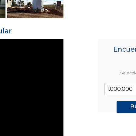
ular
Encuen
Selecci
B