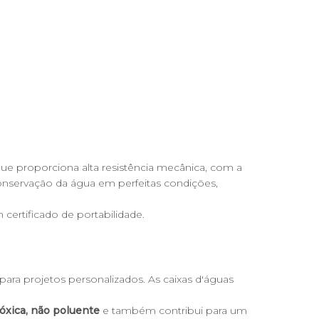
e proporciona alta resistência mecânica, com a
conservação da água em perfeitas condições,
ertificado de portabilidade.
ara projetos personalizados. As caixas d'águas
óxica, não poluente
e também contribui para um