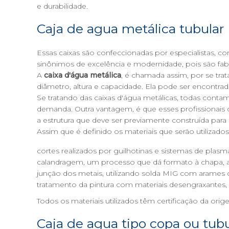
e durabilidade.
Caja de agua metálica tubular
Essas caixas são confeccionadas por especialistas, com
sinônimos de excelência e modernidade, pois são fabr
A
caixa d'água metálica
, é chamada assim, por se tra
diâmetro, altura e capacidade. Ela pode ser encontrad
Se tratando das caixas d'água metálicas, todas cont
demanda. Outra vantagem, é que esses profissiona
a estrutura que deve ser previamente construída para r
Assim que é definido os materiais que serão utilizado
cortes realizados por guilhotinas e sistemas de plasm
calandragem, um processo que dá formato à chapa, at
junção dos metais, utilizando solda MIG com arames
tratamento da pintura com materiais desengraxantes, 
Todos os materiais utilizados têm certificação da o
Caja de agua tipo copa ou tubu