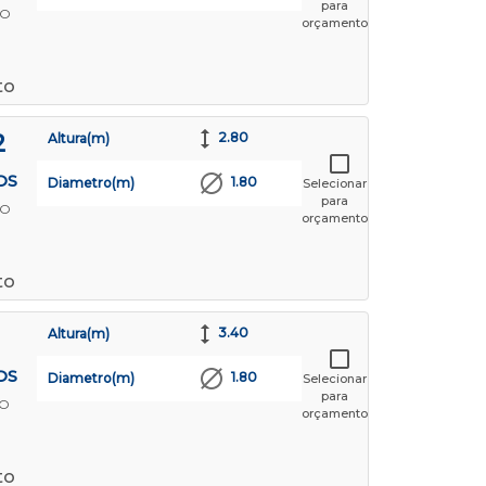
para
TO
orçamento
to
2
2.80
Altura(m)
OS
1.80
Diametro(m)
Selecionar
para
TO
orçamento
to
3.40
Altura(m)
OS
1.80
Diametro(m)
Selecionar
para
TO
orçamento
to