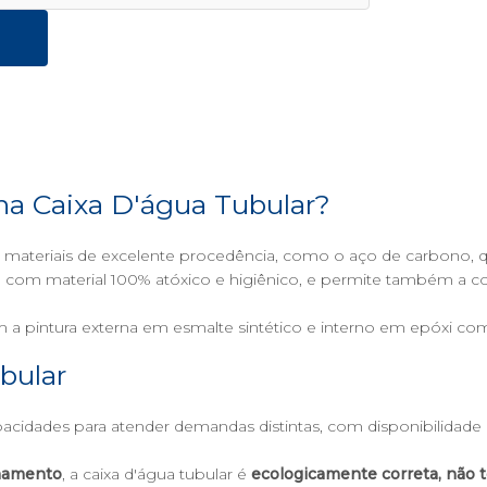
 na Caixa D'água Tubular?
ateriais de excelente procedência, como o aço de carbono, qu
sa, com material 100% atóxico e higiênico, e permite também a 
pintura externa em esmalte sintético e interno em epóxi com c
bular
idades para atender demandas distintas, com disponibilidade p
namento
, a caixa d'água tubular é
ecologicamente correta, não t