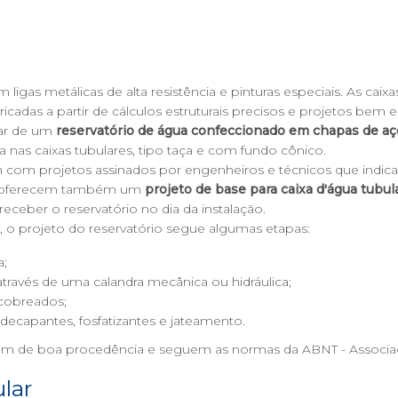
 ligas metálicas de alta resistência e pinturas especiais. As cai
icadas a partir de cálculos estruturais precisos e projetos bem
tar de um
reservatório de água confeccionado em chapas de aç
a nas caixas tubulares, tipo taça e com
fundo cônico
.
am com projetos assinados por engenheiros e técnicos que indic
is oferecem também um
projeto de base para caixa d'água tubul
eceber o reservatório no dia da instalação.
s, o projeto do reservatório segue algumas etapas:
a;
ravés de uma calandra mecânica ou hidráulica;
 cobreados;
decapantes, fosfatizantes e jateamento.
rigem de boa procedência e seguem as normas da ABNT - Associaç
lar