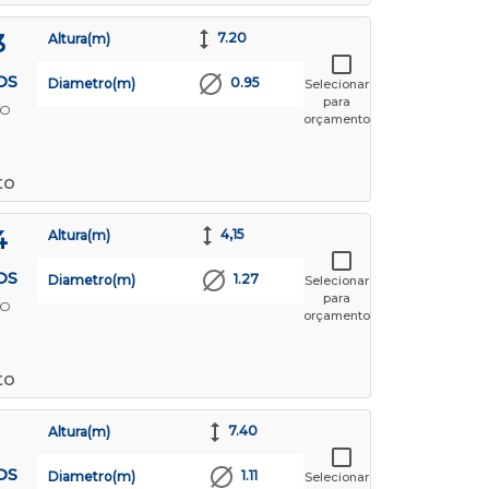
3
7.20
Altura(m)
OS
0.95
Diametro(m)
Selecionar
para
TO
orçamento
to
4
4,15
Altura(m)
OS
1.27
Diametro(m)
Selecionar
para
TO
orçamento
to
7.40
Altura(m)
OS
1.11
Diametro(m)
Selecionar