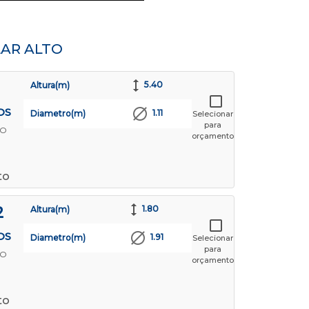
LAR ALTO
5.40
Altura(m)
OS
1.11
Diametro(m)
Selecionar
para
TO
orçamento
to
2
1.80
Altura(m)
OS
1.91
Diametro(m)
Selecionar
para
TO
orçamento
to