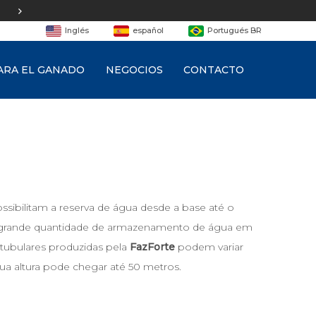
Equipe de
engenharia
Inglés
español
Portugués BR
ARA EL GANADO
NEGOCIOS
CONTACTO
ossibilitam a reserva de água desde a base até o
a grande quantidade de armazenamento de água em
s tubulares produzidas pela
FazForte
podem variar
sua altura pode chegar até 50 metros.