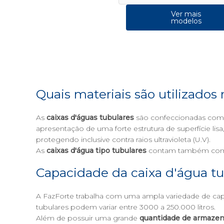
Ver mais
modelos
Quais materiais são utilizados
As
caixas d'águas tubulares
são confeccionadas com m
apresentação de uma forte estrutura de superfície li
protegendo inclusive contra raios ultravioleta (U.V).
As
caixas d'água tipo tubulares
contam também com a 
Capacidade da caixa d'água tu
A
FazForte
trabalha com uma ampla variedade de capac
tubulares podem variar entre 3000 a 250.000 litros.
Além de possuir uma grande
quantidade de armaze