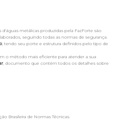
xas d'águas metálicas produzidas pela
FazForte
são
 elaborados, seguindo todas as normas de segurança.
o
, tendo seu porte e estrutura definidos pelo tipo de
am o método mais eficiente para atender a sua
ar
, documento que contém todos os detalhes sobre
ão Brasileira de Normas Técnicas.