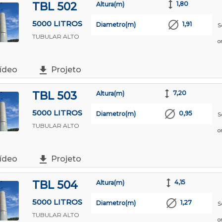
TBL 502
1,80
Altura(m)
5000 LITROS
1,91
Diametro(m)
S
TUBULAR ALTO
o
ídeo
Projeto
TBL 503
7,20
Altura(m)
5000 LITROS
0,95
Diametro(m)
S
TUBULAR ALTO
o
ídeo
Projeto
TBL 504
4,15
Altura(m)
5000 LITROS
1,27
Diametro(m)
S
TUBULAR ALTO
o