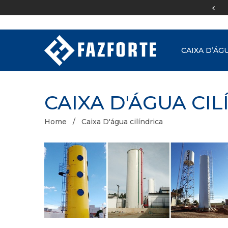
Boleto e
BNDS
CAIXA D’ÁG
CAIXA D'ÁGUA CI
Home
Caixa D'água cilíndrica