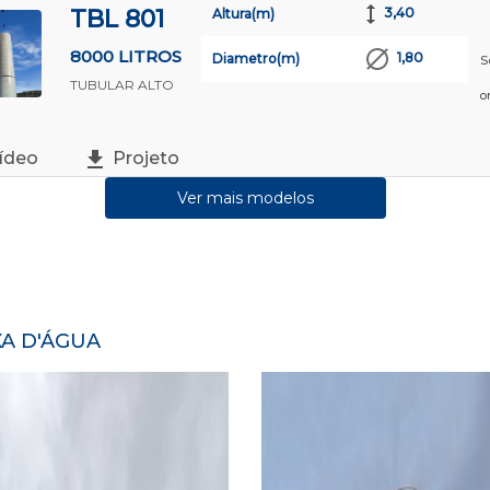
TBL 801
3,40
Altura(m)
8000 LITROS
1,80
Diametro(m)
S
TUBULAR ALTO
o
ídeo
Projeto
Ver mais modelos
A D'ÁGUA