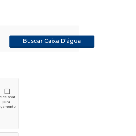
Buscar Caixa D’água
s
elecionar
para
rçamento