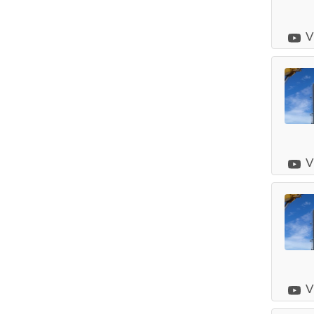
V
V
V