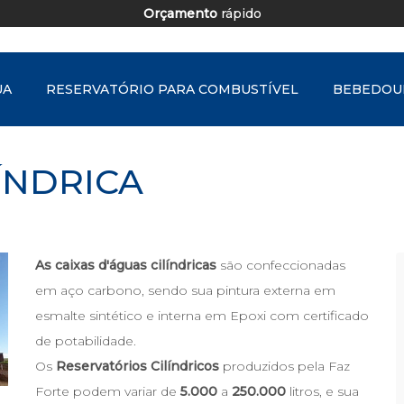
Orçamento
rápido
UA
RESERVATÓRIO PARA COMBUSTÍVEL
BEBEDOU
LÍNDRICA
As caixas d'águas cilíndricas
são confeccionadas
em aço carbono, sendo sua pintura externa em
esmalte sintético e interna em Epoxi com certificado
de potabilidade.
Os
Reservatórios Cilíndricos
produzidos pela
Faz
Forte
podem variar de
5.000
a
250.000
litros, e sua