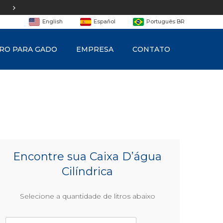
Equipe de
engenharia
English
Español
Português BR
RO PARA GADO
EMPRESA
CONTATO
Encontre sua Caixa D’água
Cilíndrica
Selecione a quantidade de litros abaixo