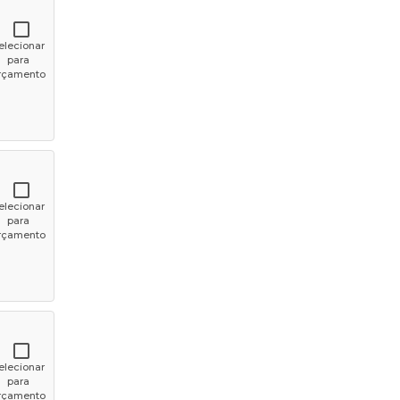
elecionar
para
rçamento
elecionar
para
rçamento
elecionar
para
rçamento