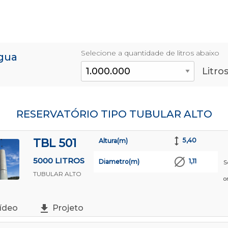
Selecione a quantidade de litros abaixo
água
Litro
RESERVATÓRIO TIPO TUBULAR ALTO
TBL 501
5,40
Altura(m)
5000 LITROS
1,11
Diametro(m)
S
TUBULAR ALTO
o
ídeo
Projeto