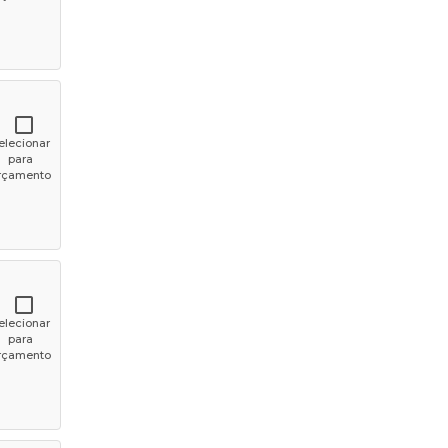
elecionar
para
rçamento
elecionar
para
rçamento