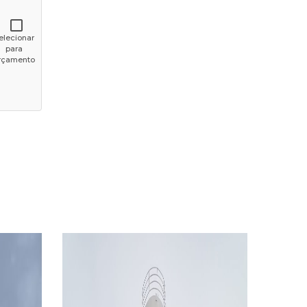
elecionar
para
rçamento