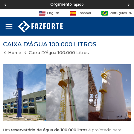
Equipe de
engenharia
English
Español
Português BR
menu
CAIXA D'ÁGUA 100.000 LITROS
Home
Caixa D'Água 100.000 Litros
Um
reservatório de água de 100.000 litros
é projetado para