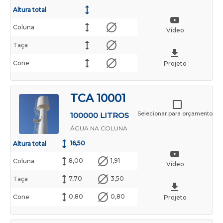
Altura total
Coluna
Vídeo
Taça
Cone
Projeto
TCA 10001
Selecionar para orçamento
100000 LITROS
ÁGUA NA COLUNA
16,50
Altura total
8,00
1,91
Coluna
Vídeo
7,70
3,50
Taça
0,80
0,80
Cone
Projeto