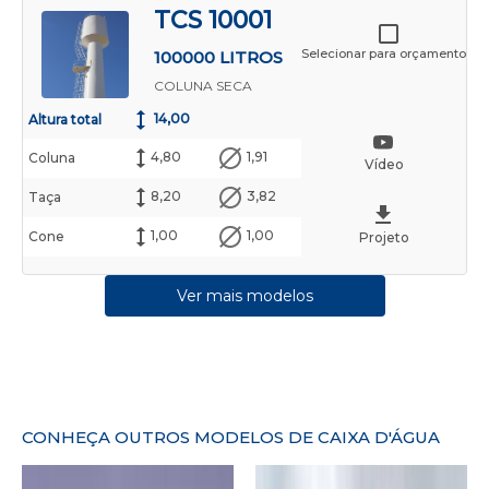
TCS 10001
Selecionar para orçamento
100000 LITROS
COLUNA SECA
14,00
Altura total
4,80
1,91
Coluna
Vídeo
8,20
3,82
Taça
1,00
1,00
Cone
Projeto
Ver mais modelos
CONHEÇA OUTROS MODELOS DE CAIXA D'ÁGUA