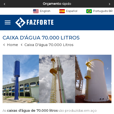
Equipe de
engenharia
English
Español
Português BR
menu
CAIXA D'ÁGUA 70.000 LITROS
Home
Caixa D'água 70.000 Litros
As
caixas d’água de 70.000 litros
são produzidas em aço