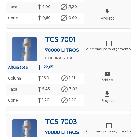
6,00
3,20
Taça
0,60
0,60
Cone
Projeto
TCS 7001
Selecionar para orçamento
70000 LITROS
COLUNA SECA
22,65
Altura total
16,0
1,91
Coluna
Vídeo
5,45
3,82
Taça
1,20
1,20
Cone
Projeto
TCS 7003
Selecionar para orçamento
70000 LITROS