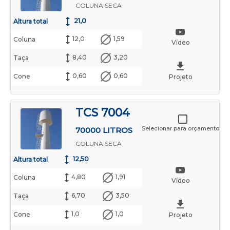
COLUNA SECA
21,0
Altura total
12,0
1,59
Coluna
Vídeo
8,40
3,20
Taça
0,60
0,60
Cone
Projeto
TCS 7004
Selecionar para orçamento
70000 LITROS
COLUNA SECA
12,50
Altura total
4,80
1,91
Coluna
Vídeo
6,70
3,50
Taça
1,0
1,0
Cone
Projeto