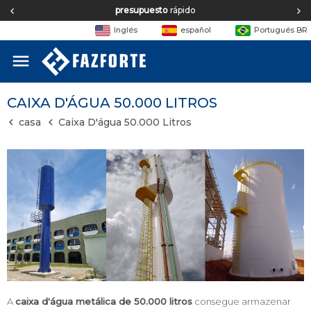
Equipe de
engenharia
Inglés
español
Portugués BR
menu
CAIXA D'ÁGUA 50.000 LITROS
casa
Caixa D'água 50.000 Litros
A
caixa d'água metálica de 50.000 litros
consegue armazenar