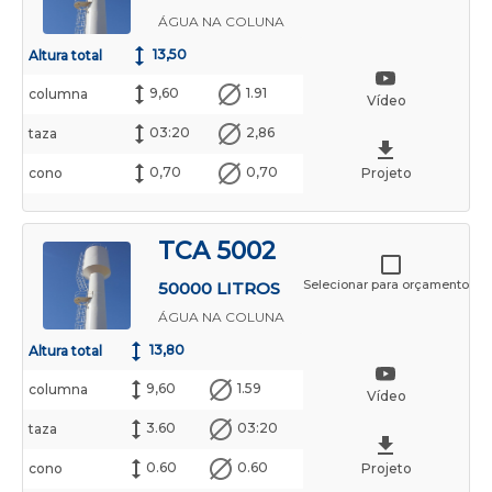
ÁGUA NA COLUNA
13,50
Altura total
9,60
1.91
columna
Vídeo
03:20
2,86
taza
0,70
0,70
cono
Projeto
TCA 5002
Selecionar para orçamento
50000 LITROS
ÁGUA NA COLUNA
13,80
Altura total
9,60
1.59
columna
Vídeo
3.60
03:20
taza
0.60
0.60
cono
Projeto