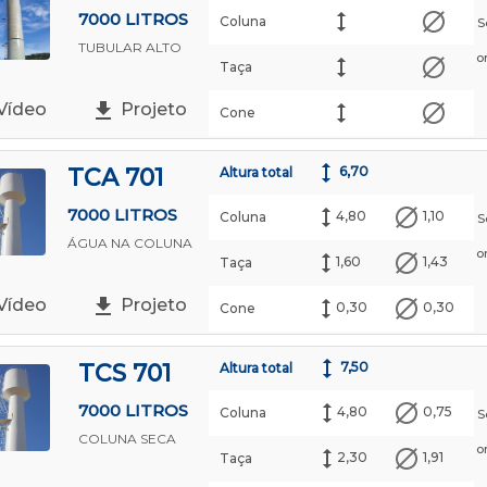
7000 LITROS
Coluna
S
TUBULAR ALTO
o
Taça
Vídeo
Projeto
Cone
TCA 701
6,70
Altura total
7000 LITROS
4,80
1,10
Coluna
S
ÁGUA NA COLUNA
o
1,60
1,43
Taça
Vídeo
Projeto
0,30
0,30
Cone
TCS 701
7,50
Altura total
7000 LITROS
4,80
0,75
Coluna
S
COLUNA SECA
o
2,30
1,91
Taça