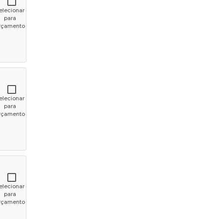
elecionar
para
rçamento
elecionar
para
rçamento
elecionar
para
rçamento