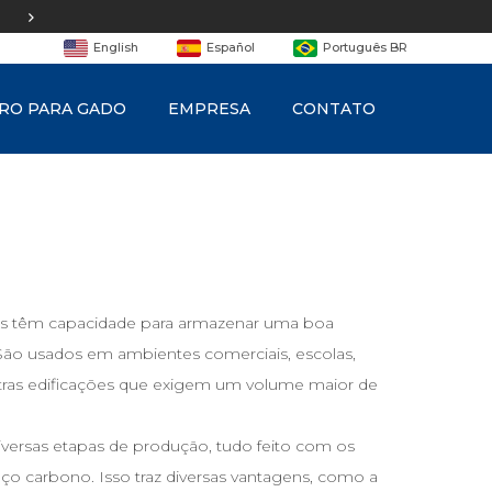
Frota
própria
English
Español
Português BR
RO PARA GADO
EMPRESA
CONTATO
tros têm capacidade para armazenar uma boa
ão usados em ambientes comerciais, escolas,
ras edificações que exigem um volume maior de
iversas etapas de produção, tudo feito com os
ço carbono. Isso traz diversas vantagens, como a