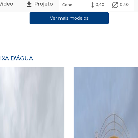
Vídeo
Projeto
0,40
0,40
Cone
Ver mais modelos
XA D'ÁGUA