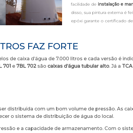
facilidade de
instalação e man
disso, sua pintura externa é f
epóxi garante o certificado d
LITROS FAZ FORTE
los de caixa d’água de 7.000 litros e cada versão é ind
L 701
e
7BL 702
são
caixas d’água tubular alto
. Já a
TCA
 ser distribuída com um bom volume de pressão. As caix
er o sistema de distribuição de água do local.
pressão e a capacidade de armazenamento. Com o siste