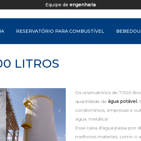
Certificado
de potabilidade
UA
RESERVATÓRIO PARA COMBUSTÍVEL
BEBEDOU
00 LITROS
Os reservatórios de 7.000 li
quantidade de
água potável.
S
condomínios, empresas e out
água. metálica!
Essa caixa d’água passa por d
melhores materiais, como o a