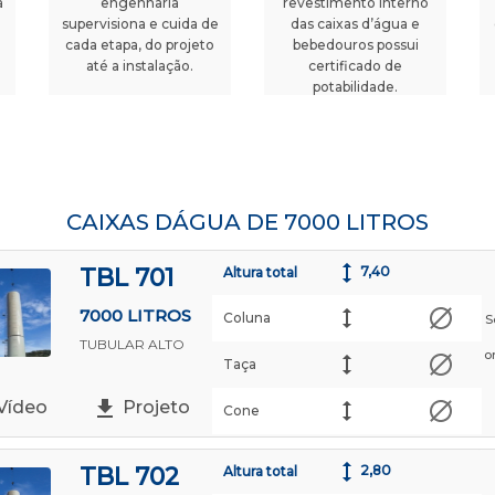
a
engenharia
revestimento interno
supervisiona e cuida de
das caixas d’água e
cada etapa, do projeto
bebedouros possui
até a instalação.
certificado de
potabilidade.
CAIXAS DÁGUA DE 7000 LITROS
TBL 701
7,40
Altura total
7000 LITROS
Coluna
S
TUBULAR ALTO
o
Taça
Vídeo
Projeto
Cone
TBL 702
2,80
Altura total