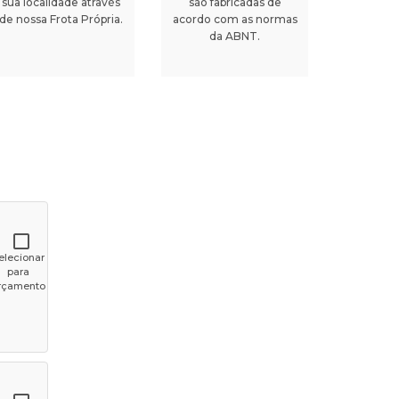
sua localidade através
são fabricadas de
de nossa Frota Própria.
acordo com as normas
da ABNT.
elecionar
para
rçamento