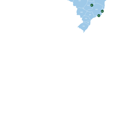
MT
GO
DF
MG
ES
MS
SP
RJ
PR
SC
RS