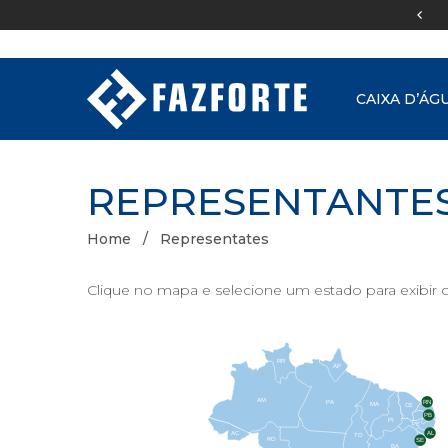
Boleto e
BNDS
CAIXA D’ÁG
REPRESENTANTE
Home
Representates
Clique no mapa e selecione um estado para exibir 
RR
AP
AM
PA
RN
MA
CE
PB
PI
PE
AL
AC
TO
RO
SE
BA