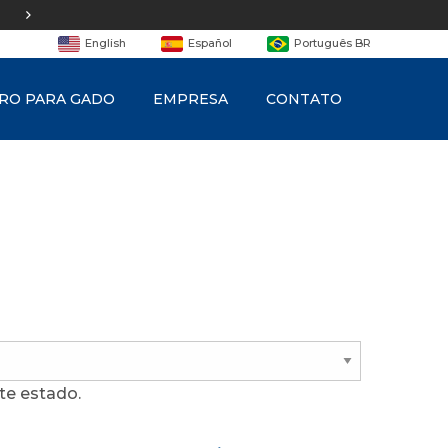
Equipe de
engenharia
English
Español
Português BR
RO PARA GADO
EMPRESA
CONTATO
te estado.