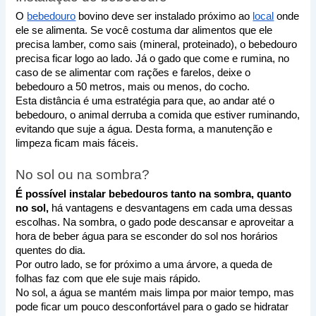
O 
bebedouro
 bovino deve ser instalado próximo ao 
local
 onde 
ele se alimenta. Se você costuma dar alimentos que ele 
precisa lamber, como sais (mineral, proteinado), o bebedouro 
precisa ficar logo ao lado. Já o gado que come e rumina, no 
caso de se alimentar com rações e farelos, deixe o 
bebedouro a 50 metros, mais ou menos, do cocho.
Esta distância é uma estratégia para que, ao andar até o 
bebedouro, o animal derruba a comida que estiver ruminando, 
evitando que suje a água. Desta forma, a manutenção e 
limpeza ficam mais fáceis.
No sol ou na sombra?
É possível instalar bebedouros tanto na sombra, quanto 
no sol,
 há vantagens e desvantagens em cada uma dessas 
escolhas. Na sombra, o gado pode descansar e aproveitar a 
hora de beber água para se esconder do sol nos horários 
quentes do dia. 
Por outro lado, se for próximo a uma árvore, a queda de 
folhas faz com que ele suje mais rápido.
No sol, a água se mantém mais limpa por maior tempo, mas 
pode ficar um pouco desconfortável para o gado se hidratar 