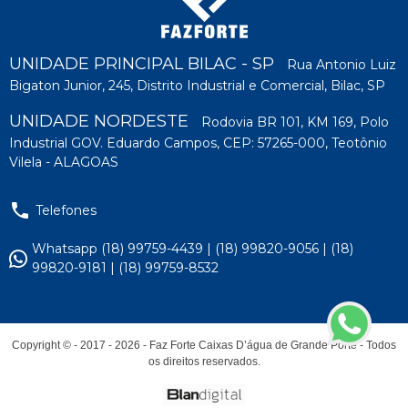
UNIDADE PRINCIPAL BILAC - SP
Rua Antonio Luiz
Bigaton Junior, 245, Distrito Industrial e Comercial, Bilac, SP
UNIDADE NORDESTE
Rodovia BR 101, KM 169, Polo
Industrial GOV. Eduardo Campos, CEP: 57265-000, Teotônio
Vilela - ALAGOAS
phone
Telefones
Whatsapp
(18) 99759-4439
| (18) 99820-9056
| (18)
99820-9181
| (18) 99759-8532
Copyright © - 2017 - 2026 - Faz Forte Caixas D’água de Grande Porte - Todos
os direitos reservados.