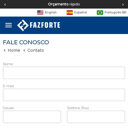
Equipe de
engenharia
English
Español
Português BR
menu
FALE CONOSCO
Home
Contato
Nome
E-mail
Celular
Telefone (fixo)